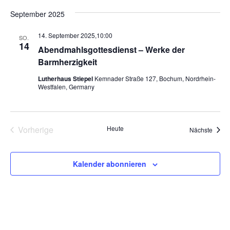
e
c
e
a
s
September 2025
h
t
t
r
e
u
e
r
14. September 2025,10:00
m
a
SO.
14
w
Abendmahlsgottesdienst – Werke der
a
ä
n
Barmherzigkeit
h
s
l
n
Lutherhaus Stiepel
Kemnader Straße 127, Bochum, Nordrhein-
e
Westfalen, Germany
t
n
s
.
a
t
l
Vorherige
Heute
Veran
Nächste
Veranstaltungen
a
t
u
l
Kalender abonnieren
n
t
g
u
A