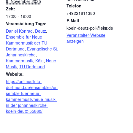
9. November 2025
Telefon
Zeit:
+49221811380
17:00 - 19:00
E-Mail
Veranstaltung-Tags:
koeln-deutz-poll@ekir.de
Daniel Konrad
,
Deutz
,
Veranstalter-Website
Ensemble für Neue
anzeigen
Kammermusik der TU
Dortmund
,
Evangelische St.
Johanneskirche
,
Kammermusik
,
Köln
,
Neue
Musik
,
TU Dortmund
Website:
https://unimusik.tu-
dortmund.de/ensembles/en
semble-fuer-neue-
kammermusik/neue-musik-
in-der-johanneskirche-
koeln-deutz-55860/