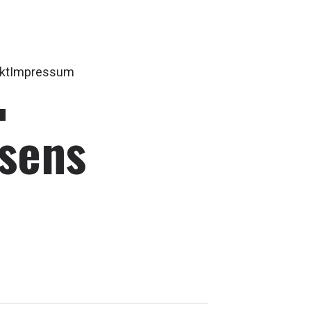
d
kt
Impressum
sens