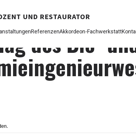
 DOZENT UND RESTAURATOR
Tag des Bio- un
anstaltungen
Referenzen
Akkordeon-Fachwerkstatt
Konta
mieingenieurwe
den.