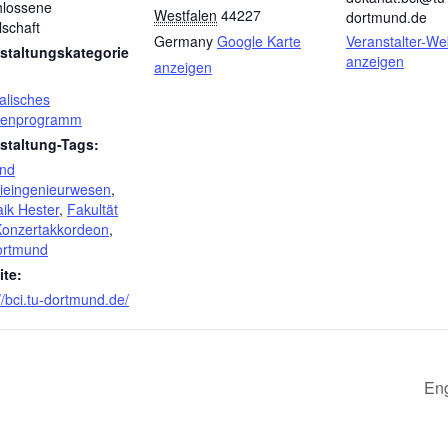
lossene
Westfalen
44227
dortmund.de
lschaft
Germany
Google Karte
Veranstalter-We
staltungskategorie
anzeigen
anzeigen
alisches
enprogramm
staltung-Tags:
und
eingenieurwesen
,
aik Hester
,
Fakultät
Konzertakkordeon
,
ortmund
te:
//bci.tu-dortmund.de/
Eng