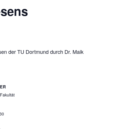
esens
esen der TU Dortmund durch Dr. Maik
TER
Fakultät
30
-