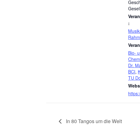
Gesch
Gesel
Veran
:
Musik
Rahm
Veran
Bio- 
Chemi
Dr. M
BCI
,
TU D
Websi
https:
In 80 Tangos um die Welt