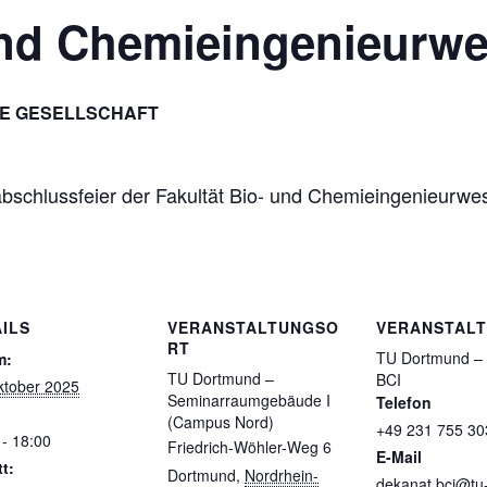
und Chemieingenieurw
E GESELLSCHAFT
abschlussfeier der Fakultät Bio- und Chemieingenieurw
ILS
VERANSTALTUNGSO
VERANSTAL
RT
TU Dortmund – 
m:
TU Dortmund –
BCI
ktober 2025
Seminarraumgebäude I
Telefon
(Campus Nord)
+49 231 755 30
 - 18:00
Friedrich-Wöhler-Weg 6
E-Mail
tt:
Dortmund
,
Nordrhein-
dekanat.bci@tu