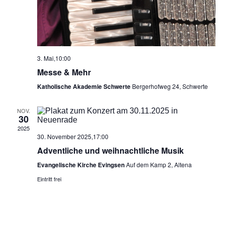
i
e
c
n
h
S
t
3. Mai,10:00
Messe & Mehr
e
u
Katholische Akademie Schwerte
Bergerhofweg 24, Schwerte
n
c
-
NOV.
30
h
N
2025
30. November 2025,17:00
a
e
Adventliche und weihnachtliche Musik
v
u
Evangelische Kirche Evingsen
Auf dem Kamp 2, Altena
i
Eintritt frei
n
g
d
a