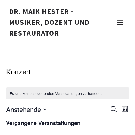
DR. MAIK HESTER -
MUSIKER, DOZENT UND
Veranstaltungen
RESTAURATOR
Konzert
Es sind keine anstehenden Veranstaltungen vorhanden.
Anstehende
V
V
S
L
u
D
i
e
c
e
Vergangene Veranstaltungen
a
s
h
t
t
r
e
u
e