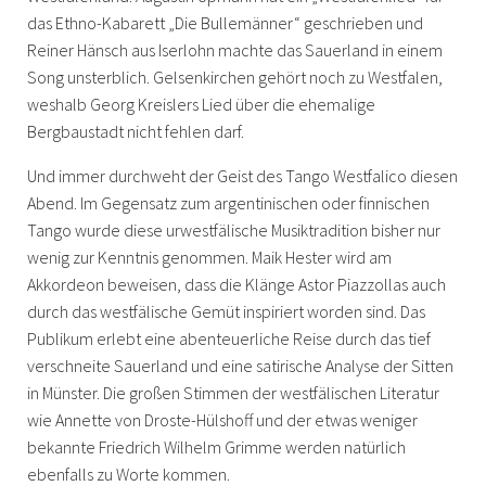
das Ethno-Kabarett „Die Bullemänner“ geschrieben und
Reiner Hänsch aus Iserlohn machte das Sauerland in einem
Song unsterblich. Gelsenkirchen gehört noch zu Westfalen,
weshalb Georg Kreislers Lied über die ehemalige
Bergbaustadt nicht fehlen darf.
Und immer durchweht der Geist des Tango Westfalico diesen
Abend. Im Gegensatz zum argentinischen oder finnischen
Tango wurde diese urwestfälische Musiktradition bisher nur
wenig zur Kenntnis genommen. Maik Hester wird am
Akkordeon beweisen, dass die Klänge Astor Piazzollas auch
durch das westfälische Gemüt inspiriert worden sind. Das
Publikum erlebt eine abenteuerliche Reise durch das tief
verschneite Sauerland und eine satirische Analyse der Sitten
in Münster. Die großen Stimmen der westfälischen Literatur
wie Annette von Droste-Hülshoff und der etwas weniger
bekannte Friedrich Wilhelm Grimme werden natürlich
ebenfalls zu Worte kommen.