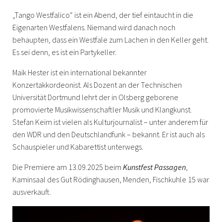
„Tango Westfalico“ ist ein Abend, der tief eintaucht in die
Eigenarten Westfalens. Niemand wird danach noch
behaupten, dass ein Westfale zum Lachen in den Keller geht.
Es sei denn, es ist ein Partykeller.
Maik Hester ist ein international bekannter
Konzertakkordeonist. Als Dozent an der Technischen
Universität Dortmund lehrt der in Olsberg geborene
promovierte Musikwissenschaftler Musik und Klangkunst.
Stefan Keim ist vielen als Kulturjournalist – unter anderem für
den WDR und den Deutschlandfunk – bekannt. Er ist auch als
Schauspieler und Kabarettist unterwegs.
Die Premiere am 13.09.2025 beim
Kunstfest Passagen
,
Kaminsaal des Gut Rödinghausen, Menden, Fischkuhle 15 war
ausverkauft.