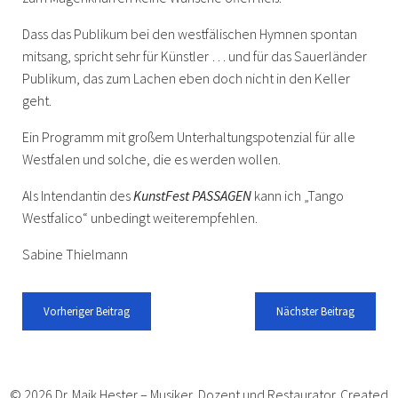
Dass das Publikum bei den westfälischen Hymnen spontan
mitsang, spricht sehr für Künstler … und für das Sauerländer
Publikum, das zum Lachen eben doch nicht in den Keller
geht.
Ein Programm mit großem Unterhaltungspotenzial für alle
Westfalen und solche, die es werden wollen.
Als Intendantin des
KunstFest PASSAGEN
kann ich „Tango
Westfalico“ unbedingt weiterempfehlen.
Sabine Thielmann
Vorheriger Beitrag
Nächster Beitrag
© 2026 Dr. Maik Hester – Musiker, Dozent und Restaurator. Created