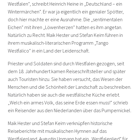
Westfalen“, schreibt Heinrich Heine in „Deutschland – ein
Wintermärchen“. Er war ja eigentlich ein genialer Spötter,
doch hier machte er eine Ausnahme. Die „sentimentalen
Eichen“ mit ihren „Löwenherzen“ hatten es ihm angetan.
Natürlich zu Recht. Maik Hester und Stefan Keim führen in
ihrem musikalisch-literarischen Programm „Tango
Westfalico“ in ein Land der Leidenschaft.
Priester und Soldaten sind durch Westfalen gezogen, seit
dem 18. Jahrhundert kamen Reiseschriftsteller und später
auch Touristen hinzu. Sie haben versucht, das Wesen der
Menschen und die Schönheit der Landschaft zu beschreiben.
Natürlich haben sie auch die westfälische Küche erlebt.
„Welch ein armes Volk, das seine Erde essen muss!“ schrieb
ein Reisender aus den Niederlanden über das Pumpernickel.
Maik Hester und Stefan Keim verknüpfen historische
Reiseberichte mit musikalischen Hymnen auf das
Westfalenland. Augustin Upmann hat ein „Westfalenlied“ für