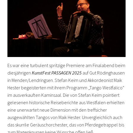
Es war eine turbulent spritzige Premiere am Finalabend beim
diesjährigen
KunstFest PASSAGEN 2025
auf Gut Rödinghausen
in Menden/Lendringsen. Stefan Keim und Akkordeonist Maik
Hester begeisterten mit ihrem Programm „Tango Westfalico“
im ausverkauften Kaminsaal. Die von Stefan Keim pointiert
gelesenen historische Reiseberichte aus Westfalen erhielten
eine unerwartet neue Dimension mit den treffsicher
ausgewählten Tangos von Maik Hester. Unvergleichlich auch
das skurrile Geräuschorchester, das von Pferdegetrappel bis
zum Magenknurren keine Wünsche offen ließ.