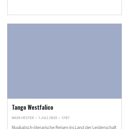
Tango Westfalico
-
-
MAIK HESTER
1 JULI 2025
17:07
Musikalisch-literarische Reisen ins Land der Leidenschaft