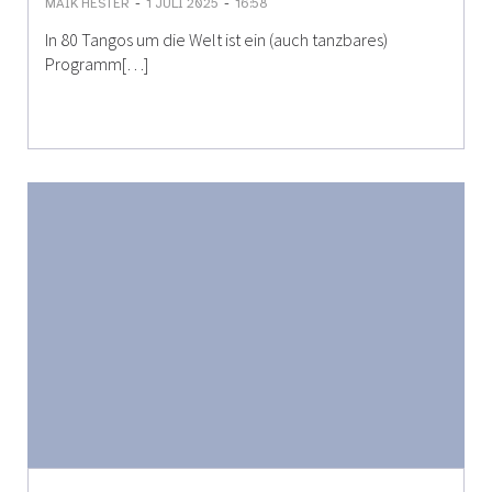
-
-
MAIK HESTER
1 JULI 2025
16:58
In 80 Tangos um die Welt ist ein (auch tanzbares)
Programm[…]