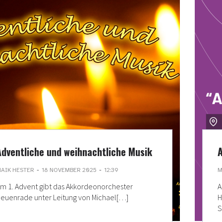
Adventliche und weihnachtliche Musik
-
-
AIK HESTER
18 NOVEMBER 2025
12:39
M
m 1. Advent gibt das Akkordeonorchester
A
euenrade unter Leitung von Michael[…]
H
S