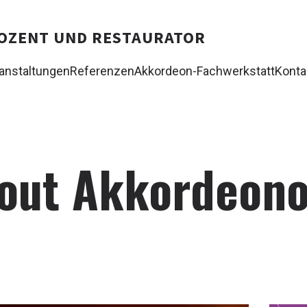
 DOZENT UND RESTAURATOR
anstaltungen
Referenzen
Akkordeon-Fachwerkstatt
Konta
bout Akkordeono