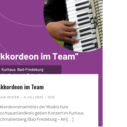
Akkordeon im Team
-
-
AIK HESTER
4 JULI 2025
13:15
kkordeonensembles der Musikschule
ochsauerlandkreis geben Konzert im Kurhaus
chmallenberg/Bad-Fredeburg – Am[…]