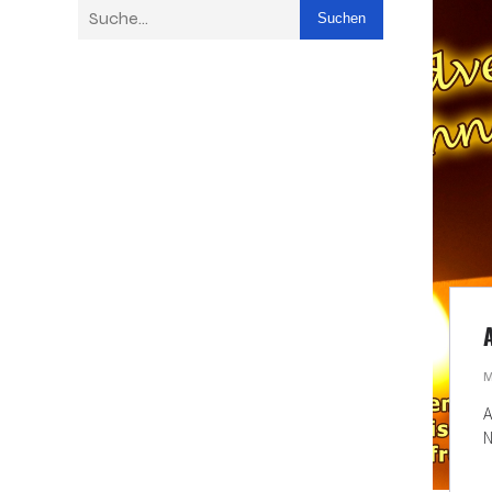
Suchen
M
A
N