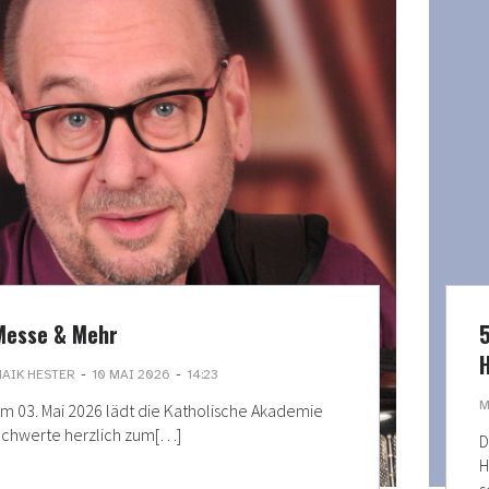
Messe & Mehr
5
H
-
-
AIK HESTER
10 MAI 2026
14:23
M
m 03. Mai 2026 lädt die Katholische Akademie
chwerte herzlich zum[…]
D
H