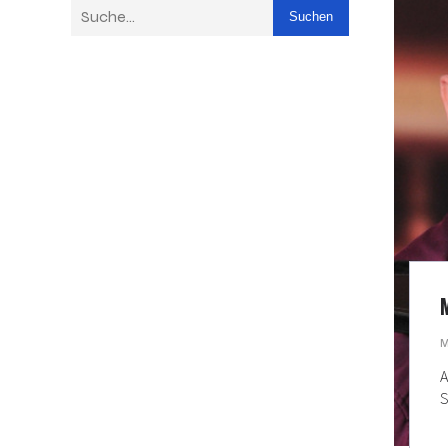
Suchen
M
A
S