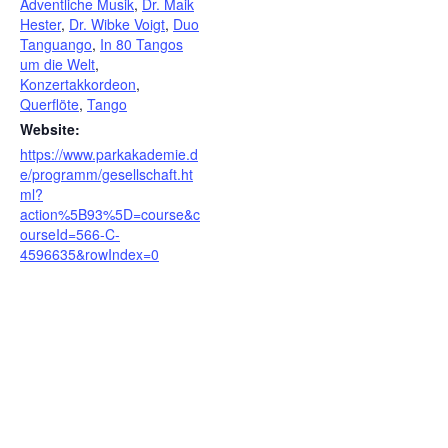
Adventliche Musik
,
Dr. Maik
Hester
,
Dr. Wibke Voigt
,
Duo
Tanguango
,
In 80 Tangos
um die Welt
,
Konzertakkordeon
,
Querflöte
,
Tango
Website:
https://www.parkakademie.d
e/programm/gesellschaft.ht
ml?
action%5B93%5D=course&c
ourseId=566-C-
4596635&rowIndex=0