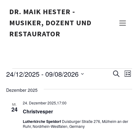
DR. MAIK HESTER -
MUSIKER, DOZENT UND
Veranstaltungen
RESTAURATOR
24/12/2025
 - 
09/08/2026
Veranstaltungen
V
V
S
L
u
D
i
e
c
e
a
s
Dezember 2025
h
t
t
r
e
u
e
r
24. Dezember 2025,17:00
m
a
MI.
24
w
Christvesper
a
ä
n
h
Lutherkirche Speldorf
Duisburger Straße 276, Mülheim an der
s
l
n
Ruhr, Nordrhein-Westfalen, Germany
e
t
n