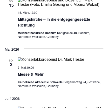
i
SO.
15
g
15. März,12:00
Mittagskirche – In die entgegengesetzte
a
Richtung
t
Melanchthonkirche Bochum
Königsallee 48, Bochum,
Nordrhein-Westfalen, Germany
i
Mai 2026
o
SO.
n
3
3. Mai,10:00
Messe & Mehr
Katholische Akademie Schwerte
Bergerhofweg 24, Schwerte,
Nordrhein-Westfalen, Germany
Juni 2026