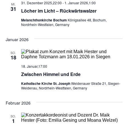
s
31. Dezember 2025,22:00
-
1. Januar 2026,1:00
.
MI.
a
31
Löcher im Licht – Rückwärtswalzer
t
l
Melanchthonkirche Bochum
Königsallee 48, Bochum,
Nordrhein-Westfalen, Germany
a
t
u
l
Januar 2026
n
t
SO.
g
18
u
A
18. Januar,17:00
Zwischen Himmel und Erde
n
n
Katholische Kirche St. Joseph
Weidenauer Straße 21, Siegen-
s
g
Weidenau, Nordrhein-Westfalen, Germany
i
e
Februar 2026
c
n
h
SO.
1
S
t