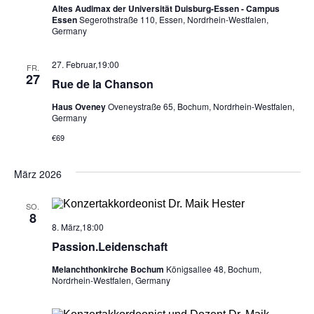
i
Altes Audimax der Universität Duisburg-Essen - Campus
Essen
Segerothstraße 110, Essen, Nordrhein-Westfalen,
Germany
c
27. Februar,19:00
FR.
h
27
Rue de la Chanson
t
Haus Oveney
Oveneystraße 65, Bochum, Nordrhein-Westfalen,
Germany
e
€69
n
März 2026
,
SO.
8
N
8. März,18:00
Passion.Leidenschaft
a
Melanchthonkirche Bochum
Königsallee 48, Bochum,
v
Nordrhein-Westfalen, Germany